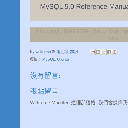
MySQL 5.0 Reference Manual
© Copyright 2003-2006 - Rafael Gattringe
notic
By
Unknown
於
3月 28, 2014
標籤：
MySQL
,
Ubuntu
沒有留言:
張貼留言
Welcome Moodler, 這個部落格, 我們會