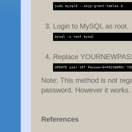
sudo mysqld --skip-grant-tables &
Login to MySQL as root.
mysql -u root mysql
Replace YOURNEWPASSW
UPDATE user SET Password=PASSWORD('YO
Note: This method is not rega
password. However it works.
References